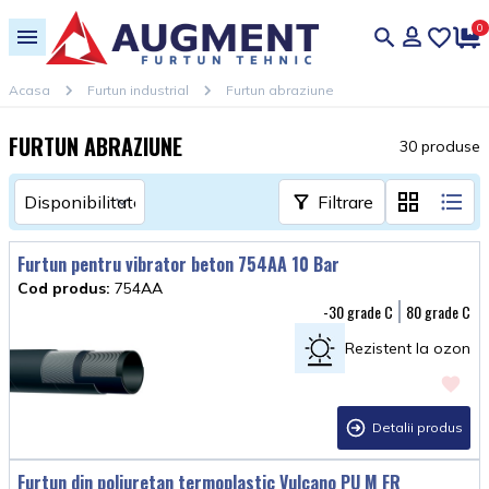
0
Acasa
Furtun industrial
Furtun abraziune
FURTUN ABRAZIUNE
30 produse
Filtrare
Furtun pentru vibrator beton 754AA 10 Bar
Cod produs:
754AA
-30
80
Rezistent la ozon
Detalii produs
Furtun din poliuretan termoplastic Vulcano PU M FR