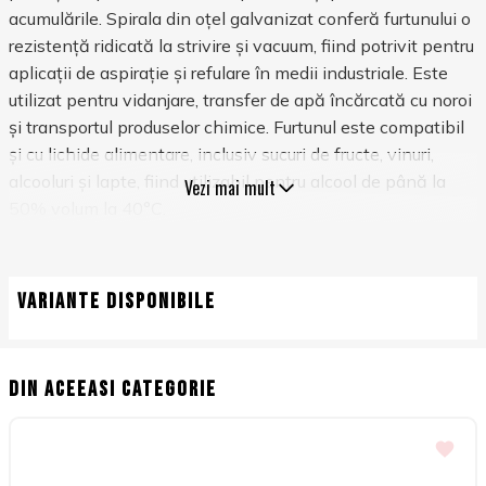
acumulările. Spirala din oțel galvanizat conferă furtunului o
rezistență ridicată la strivire și vacuum, fiind potrivit pentru
aplicații de aspirație și refulare în medii industriale. Este
utilizat pentru vidanjare, transfer de apă încărcată cu noroi
și transportul produselor chimice. Furtunul este compatibil
și cu lichide alimentare, inclusiv sucuri de fructe, vinuri,
alcooluri și lapte, fiind utilizabil pentru alcool de până la
Vezi mai mult
50% volum la 40°C.
Temperatura de utilizare este cuprinsă între -15°C și
+60°C.
Variante disponibile
Din aceeasi categorie