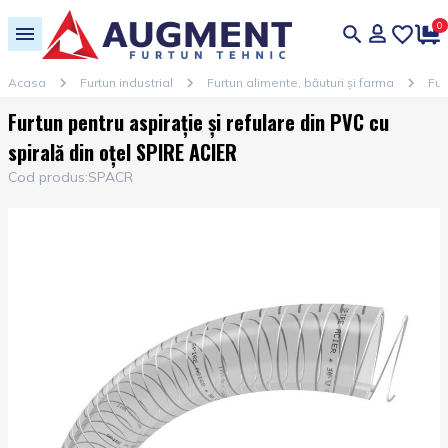
0
Acasa
Furtun industrial
Furtun alimente, băuturi și farma
Fur
Furtun pentru aspirație și refulare din PVC cu
spirală din oțel SPIRE ACIER
Cod produs:
SPACR