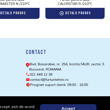
RMASTER N /210°C
CALORSTAR R /210°C
Detalii produs
Detalii produs
Contact
Blvd. Basarabiei, nr. 256, Incinta FAUR, sector 3,
Bucuresti, ROMANIA
021 448 12 38
contact@furtuntehnic.ro
Program suport clienti: 09:00 - 16:00
ccept, esti de acord
Accept