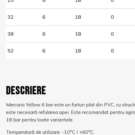
25
6
18
0
32
6
18
0
38
6
18
0
52
6
18
0
Descriere
Mercurio Yellow 6 bar este un furtun plat din PVC, cu structu
este necesară refularea apei. Este recomandat pentru agricult
18 bar pentru toate variantele.
Temperatură de utilizare: -10°C / +60°C.