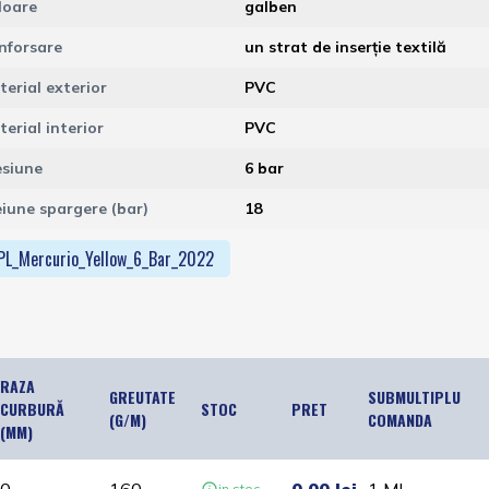
loare
galben
nforsare
un strat de inserție textilă
terial exterior
PVC
erial interior
PVC
esiune
6 bar
eiune spargere (bar)
18
PL_Mercurio_Yellow_6_Bar_2022
RAZA
GREUTATE
SUBMULTIPLU
CURBURĂ
STOC
PRET
(G/M)
COMANDA
(MM)
in stoc