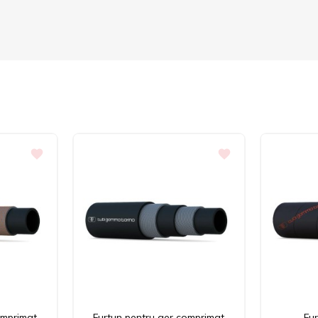
omprimat
Furtun pentru aer comprimat
Fu