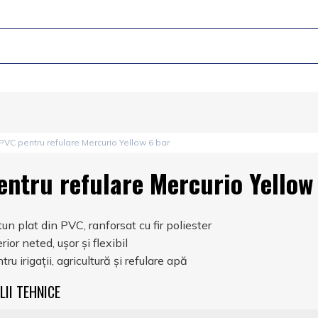
 PVC pentru refulare Mercurio Yellow 6 bar
entru refulare Mercurio Yellow
tun plat din PVC, ranforsat cu fir poliester
erior neted, ușor și flexibil
tru irigații, agricultură și refulare apă
LII TEHNICE