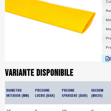
Cu
Ra
Ma
Mat
Pr
Pr
I
Variante disponibile
DIAMETRU
PRESIUNE
PREIUNE
VACUUM
INTERIOR (MM)
LUCRU (BAR)
SPARGERE (BAR)
(MH2O)