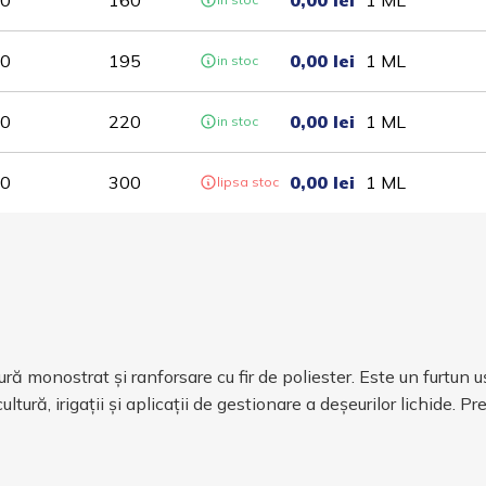
0
160
0,00 lei
1
ML
0
195
0,00 lei
1
ML
in stoc
0
220
0,00 lei
1
ML
in stoc
0
300
0,00 lei
1
ML
lipsa stoc
ră monostrat și ranforsare cu fir de poliester. Este un furtun uș
ură, irigații și aplicații de gestionare a deșeurilor lichide. P