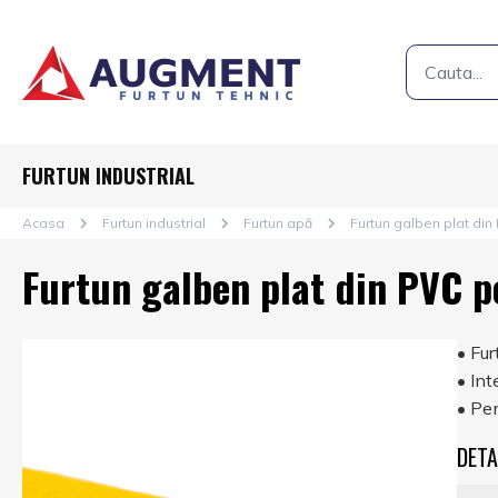
FURTUN INDUSTRIAL
Acasa
Furtun industrial
Furtun apă
Furtun galben plat din
Furtun galben plat din PVC p
• Fur
• Int
• Pen
DETA