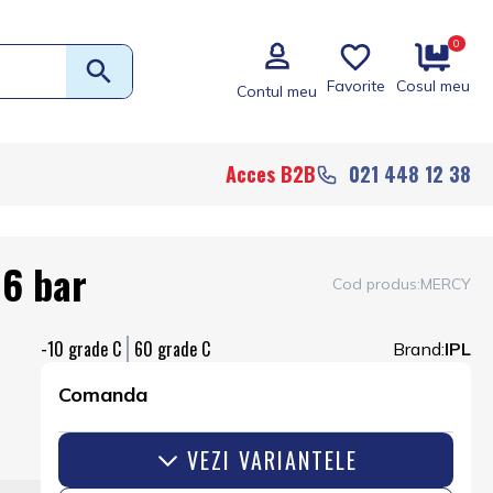
0
Favorite
Cosul meu
Contul meu
Acces B2B
021 448 12 38
 6 bar
Cod produs:
MERCY
-10
60
Brand:
IPL
Comanda
VEZI VARIANTELE