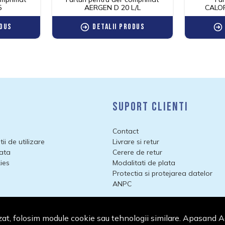
5
AERGEN D 20 L/L
CALO
odus
Detalii produs
i
Suport clienti
Contact
ii de utilizare
Livrare si retur
lata
Cerere de retur
ies
Modalitati de plata
Protectia si protejarea datelor
ANPC
zat, folosim module cookie sau tehnologii similare. Apasand A