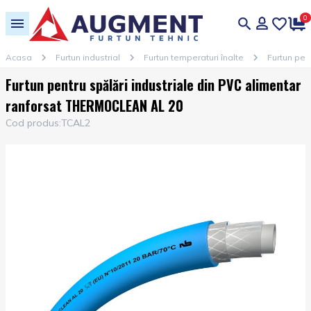
0
Acasa
Furtun industrial
Furtun temperaturi înalte
Furtun pen
Furtun pentru spălări industriale din PVC alimentar
ranforsat THERMOCLEAN AL 20
Cod produs:
TCAL2