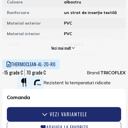
Culoare
albastru
Ranforsare
un strat de inserție textilă
Material exterior
PVC
Material interior
PVC
Spirala
fara spira
Vezi mai mult
Norme
EU 10/2011 A-B-C
fără ftalați (<0.1%)
THERMOCLEAN-AL-20-RO
Presiune lucru (bar)
33
-15
70
Brand:
TRICOFLEX
Preiune spargere (bar)
100
Rezistent la temperaturi ridicate
Comanda
VEZI VARIANTELE
ADAUGA LA FAVORITE