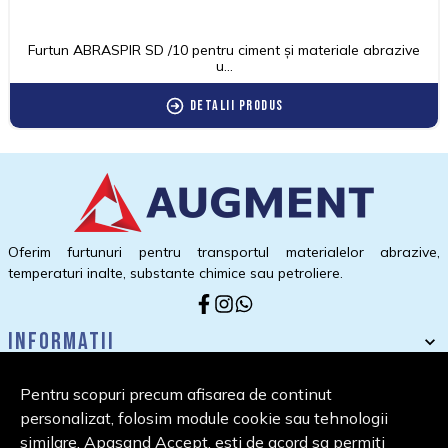
Furtun ABRASPIR SD /10 pentru ciment și materiale abrazive
u...
Detalii produs
Oferim furtunuri pentru transportul materialelor abrazive,
temperaturi inalte, substante chimice sau petroliere.
Informatii
Suport clienti
Pentru scopuri precum afisarea de continut
Contact
personalizat, folosim module cookie sau tehnologii
similare. Apasand Accept, esti de acord sa permiti