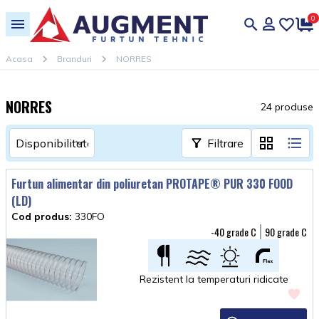
0
Acasa
Branduri
NORRES
NORRES
24 produse
Filtrare
Furtun alimentar din poliuretan PROTAPE® PUR 330 FOOD
(LD)
Cod produs:
330FO
-40
90
Rezistent la temperaturi ridicate