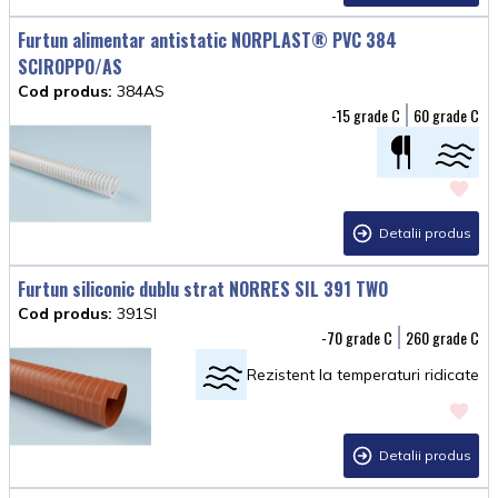
Furtun alimentar antistatic NORPLAST® PVC 384
SCIROPPO/AS
Cod produs:
384AS
-15
60
Detalii produs
Furtun siliconic dublu strat NORRES SIL 391 TWO
Cod produs:
391SI
-70
260
Rezistent la temperaturi ridicate
Detalii produs